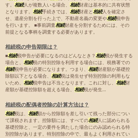
す。
相続
人が複数人いる場合、
相続
財産は基本的に共有状態
となります。
相続
手続きでは、
相続
財産と
相続
人を確定さ
せ、遺産分割を行った上で、不動産名義の変更や
相続
税申告
を行います。 ■事前調査
相続
財産を分割するためには、その
前提となる事柄を調査する必要があります。
相続税の申告期限は？
■
相続
税申告が必要になるのはどんなとき？
相続
税が発生する
場合と、
相続
税の特別控除を利用する場合には、税務署での
相続
税申告が必要になります。つまり、
相続
財産額が基礎控
除額以下となる場合、
相続
税は発生せず特別控除の利用もな
いため、
相続
税申告は不当となります。これに対し、
相続
財
産額が基礎控除額を超える場合、
相続
税が発生...
相続税の配偶者控除の計算方法は？
相続
税は、
相続
額から控除額を差し引いて残った部分につい
て課税されます。控除額には、すべての
相続
人に認められる
基礎控除と、一定の要件を満たした場合にのみ認められる特
別控除があります。特別控除の中で、最もよく利用されてい