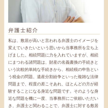
相続税 藤沢市 税理士
遺言書 大和 弁護士
相続 寒川 弁護士
相続税 寒川 税理士
相続税 鎌倉 税理士
弁護士紹介
相続税 相模原 弁護士
遺言書 藤沢市 税理士
私は、敷居が高いと言われる弁護士のイメージを
変えていきたいという思いから当事務所を立ち上
げました。相続問題に力を入れていますが、相続
にまつわる諸問題は、財産の名義書換の手続きと
いう比較的単純な手続きから、相続税の申告とい
う税金の問題、遺産分割紛争といった複雑な法律
問題まで、程度の差こそあれ、ほとんどの方が経
験することになる身近な問題です。そのような身
近な問題を機に一度、当事務所にご依頼いただい
き、弁護士と関わることで、弁護士に対する敷居