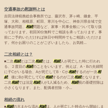
交通事故の慰謝料とは
吉田法律税務総合事務所では、藤沢市、茅ヶ崎、鎌倉、平
塚、大和、相模原、町田、寒川を中心に、神奈川県全域で交
通事故問題、
相続
問題など、家事・民事全般について取り扱
っております。初回30分無料でご相談を承っております。事
前にご予約いただければ休日や時間外でもご相談いただけま
す。何かお困りのことがございましたら、お気軽...
二次相続とは？
■二次
相続
とは二次
相続
とは、
相続
人が死亡した時に行われ
る、２度目の
相続
のことをいいます。例えば、A・Bの夫婦間
に子Cがいる場合、Aが死亡してB・Cが
相続
するのが一次
相
続
、後にBが死亡してCが
相続
するのが二次
相続
となります。
二次
相続
では法定
相続
人が1人減るため、
相続
税の基礎控除は
小さくなります。また、配偶者控除・小...
相続の流れ
■
相続
の大まかな流れ
相続
は、人が死亡した時点から開始しま