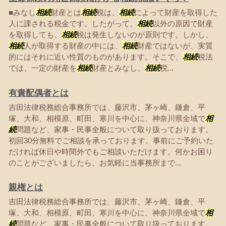
■みなし
相続
財産とは
相続
税は、
相続
によって財産を取得した
人に課される税金です。したがって、
相続
以外の原因で財産
を取得しても、
相続
税は発生しないのが原則です。しかし、
相続
人が取得する財産の中には、
相続
財産ではないが、実質
的にはそれに近い性質のものがあります。そこで、
相続
税法
では、一定の財産を
相続
財産とみなし、
相続
税...
有責配偶者とは
吉田法律税務総合事務所では、藤沢市、茅ヶ崎、鎌倉、平
塚、大和、相模原、町田、寒川を中心に、神奈川県全域で
相
続
問題など、家事・民事全般について取り扱っております。
初回30分無料でご相談を承っております。事前にご予約いた
だければ休日や時間外でもご相談いただけます。何かお困り
のことがございましたら、お気軽に当事務所まで...
親権とは
吉田法律税務総合事務所では、藤沢市、茅ヶ崎、鎌倉、平
塚、大和、相模原、町田、寒川を中心に、神奈川県全域で
相
続
問題など、家事・民事全般について取り扱っております。