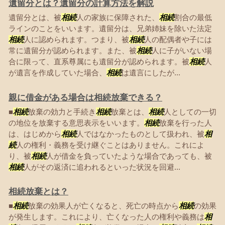
遺留分とは？遺留分の計算方法を解説
遺留分とは、被
相続
人の家族に保障された、
相続
割合の最低
ラインのことをいいます。遺留分は、兄弟姉妹を除いた法定
相続
人に認められます。つまり、被
相続
人の配偶者や子には
常に遺留分が認められます。また、被
相続
人に子がいない場
合に限って、直系尊属にも遺留分が認められます。被
相続
人
が遺言を作成していた場合、
相続
は遺言にしたが...
親に借金がある場合は相続放棄できる？
■
相続
放棄の効力と手続き
相続
放棄とは、
相続
人としての一切
の地位を放棄する意思表示をいいます。
相続
放棄を行った人
は、はじめから
相続
人ではなかったものとして扱われ、被
相
続
人の権利・義務を受け継ぐことはありません。これによ
り、被
相続
人が借金を負っていたような場合であっても、被
相続
人がその返済に追われるといった状況を回避...
相続放棄とは？
■
相続
放棄の効果人が亡くなると、死亡の時点から
相続
の効果
が発生します。これにより、亡くなった人の権利や義務は
相