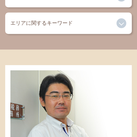
積極財産 消極財産
交通事故 慰謝料 弁護士
遺留分減殺請求 時効
内容証明 弁護士
相続 弁護士
遺言 効力
セクハラ 慰謝料
エリアに関するキーワード
成年後見人 メリット
成年後見制度 ひどい
民事 法律事務所
親権とは
限定承認 手続き
家賃滞納 裁判
有責配偶者 とは
生命保険 相続税
相続 鎌倉 税理士
借金 弁護士
遺言書 法律事務所
公正証書遺言 遺留分
相続税 寒川 弁護士
法定後見 任意後見 違い
相続税 支払期限
相続 藤沢市 弁護士
離婚 子供 連れ去り
遺言書 相続
相続 相模原 税理士
成年後見人 デメリット
代償分割 相続税
相続税 大和 弁護士
離婚 養育費
遺言書 一人に相続
相続 茅ヶ崎 弁護士
離婚 弁護士
相続税 割合
相続 茅ヶ崎 税理士
相続 再婚
相続 大和 弁護士
相続放棄 代襲相続
遺言書 寒川 税理士
相続 基礎控除
相続 平塚 弁護士
相続税 町田 弁護士
相続税 茅ヶ崎 弁護士
遺言書 平塚 税理士