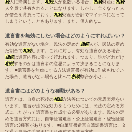
続
人に帰属します。
相続
人が複数いる場合、
相続
財産は
相続
人全員で共有されることになります。しかし、亡くなった人
が借金を背負っており、
相続
財産が合計でマイナスになって
しまうということもあります。また、個人的な...
遺言書を無効にしたい場合はどのようにすればいい？
有効な遺言がない場合、民法の定めた
相続
人が、民法の定め
た割合で
相続
します。これに対し、有効な遺言がある場合、
相続
は遺言内容に沿って行われます。つまり、誰がどれだけ
相続
するのかは遺言者の意思によって決まることになりま
す。 ■遺言書を無効にする方法遺言書が有効に作成されてい
た場合、遺言がない場合と比べて
相続
割合が小さ...
遺言書にはどのような種類がある？
遺言とは、自身の死後の
相続
方法等についての意思表示をい
います。遺言が法的な効力をもつためには、民法の定める方
式にしたがって遺言書を作成する必要があります。民法の定
める遺言方式には、自筆証書遺言・公正証書遺言・秘密証書
遺言の3種類があります。 ■自筆証書遺言自筆証書遺言は、文
字通り自身の手書きにより作成する遺言方式...