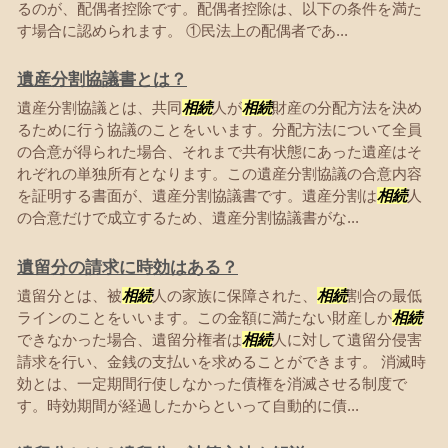
るのが、配偶者控除です。配偶者控除は、以下の条件を満た
す場合に認められます。 ①民法上の配偶者であ...
遺産分割協議書とは？
遺産分割協議とは、共同
相続
人が
相続
財産の分配方法を決め
るために行う協議のことをいいます。分配方法について全員
の合意が得られた場合、それまで共有状態にあった遺産はそ
れぞれの単独所有となります。この遺産分割協議の合意内容
を証明する書面が、遺産分割協議書です。遺産分割は
相続
人
の合意だけで成立するため、遺産分割協議書がな...
遺留分の請求に時効はある？
遺留分とは、被
相続
人の家族に保障された、
相続
割合の最低
ラインのことをいいます。この金額に満たない財産しか
相続
できなかった場合、遺留分権者は
相続
人に対して遺留分侵害
請求を行い、金銭の支払いを求めることができます。 消滅時
効とは、一定期間行使しなかった債権を消滅させる制度で
す。時効期間が経過したからといって自動的に債...