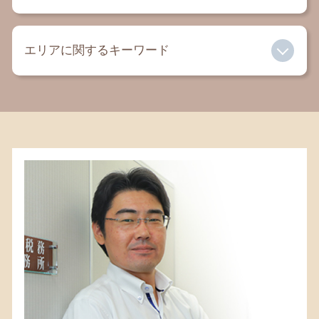
交通事故 慰謝料 弁護士
事業承継 フローチャート
過払い金 相談
法定後見 任意後見 違い
相続財産 調査
内容証明 弁護士
エリアに関するキーワード
遺言書 法律事務所
相続放棄 生前
民事 法律事務所
成年後見人 デメリット
相続放棄 代襲相続
借金 弁護士
成年後見人 メリット
遺言書 種類
相続税 茅ヶ崎 税理士
セクハラ 慰謝料
親権とは
相続人 兄弟 不公平
相続税 鎌倉 税理士
有責配偶者 とは
相続放棄 とは
遺言書 鎌倉 税理士
相続 弁護士
遺留分 放棄
相続税 藤沢市 弁護士
離婚 養育費
遺産分割協議書 相続放棄
相続 鎌倉 税理士
離婚 弁護士
死亡保険金 相続税
相続税 町田 弁護士
離婚 子供 連れ去り
相続放棄 期限
相続税 相模原 税理士
相続放棄 申述書 書き方
相続税 平塚 弁護士
相続人 認知症
相続 寒川 弁護士
成年後見人 親族
相続 相模原 税理士
遺言書 相模原 税理士
遺言書 大和 税理士
相続 大和 弁護士