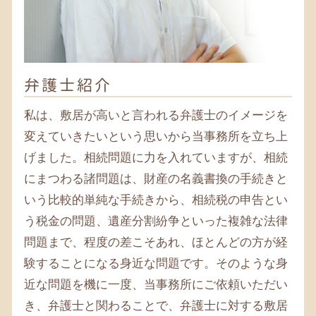
相続 平塚 弁護士
遺言書 平塚 税理士
遺言書 寒川 税理士
遺言書 茅ヶ崎 弁護士
相続税 大和 税理士
弁護士紹介
相続 大和 税理士
相続税 大和 弁護士
私は、敷居が高いと言われる弁護士のイメージを
変えていきたいという思いから当事務所を立ち上
げました。相続問題に力を入れていますが、相続
にまつわる諸問題は、財産の名義書換の手続きと
いう比較的単純な手続きから、相続税の申告とい
う税金の問題、遺産分割紛争といった複雑な法律
問題まで、程度の差こそあれ、ほとんどの方が経
験することになる身近な問題です。そのような身
近な問題を機に一度、当事務所にご依頼いただい
き、弁護士と関わることで、弁護士に対する敷居