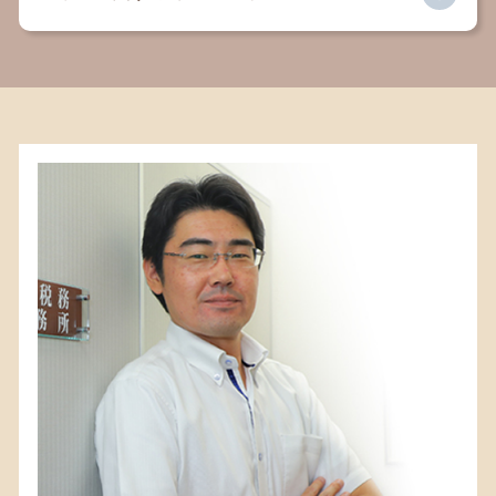
自己破産とは
有責配偶者 とは
任意後見制度 手続き
民事 法律事務所
相続 弁護士
相続 基礎控除
相続税 相模原 弁護士
家賃滞納 裁判
法定後見 任意後見 違い
相続 単純承認
相続税 鎌倉 弁護士
成年後見人 デメリット
法定相続人 放棄
相続 鎌倉 税理士
離婚 養育費
不動産 相続税
相続税 寒川 弁護士
遺言書 法律事務所
遺言執行者 権限
遺言書 鎌倉 税理士
親権とは
事業承継とは
相続 寒川 税理士
成年後見人 メリット
連れ子 相続
相続 茅ヶ崎 税理士
事業承継
遺言書 町田 税理士
遺言 効力
相続 町田 弁護士
相続放棄 必要書類
相続 平塚 税理士
相続税 平塚 弁護士
相続 相模原 弁護士
相続 大和 税理士
遺言書 茅ヶ崎 弁護士
相続税 町田 弁護士
相続 藤沢市 弁護士