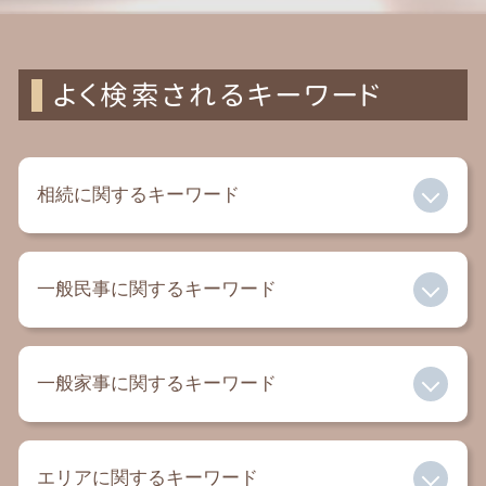
よく検索されるキーワード
相続に関するキーワード
遺言書 一人に相続
一般民事に関するキーワード
遺贈 相続税
相続財産 調査 費用
限定承認 相続
過払い金 相談
特別受益 遺留分
一般家事に関するキーワード
セクハラ 慰謝料
代償分割 相続税
内容証明 弁護士
成年後見人 親族
借金 弁護士
離婚 弁護士
相続税 割合
交通事故 慰謝料 弁護士
エリアに関するキーワード
離婚 子供 連れ去り
限定承認 わかりやすく