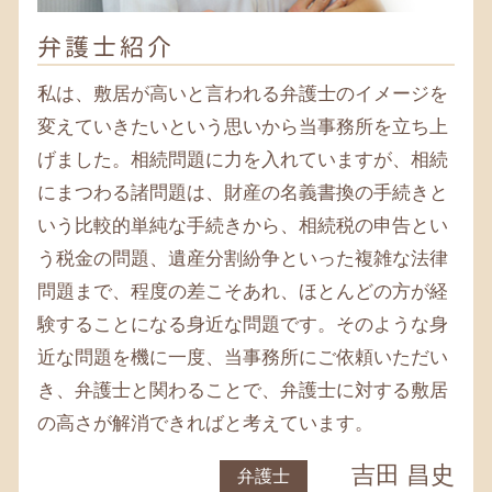
相続税 相模原 税理士
遺言書 藤沢市 税理士
弁護士紹介
相続 平塚 弁護士
相続税 藤沢市 税理士
私は、敷居が高いと言われる弁護士のイメージを
変えていきたいという思いから当事務所を立ち上
げました。相続問題に力を入れていますが、相続
にまつわる諸問題は、財産の名義書換の手続きと
いう比較的単純な手続きから、相続税の申告とい
う税金の問題、遺産分割紛争といった複雑な法律
問題まで、程度の差こそあれ、ほとんどの方が経
験することになる身近な問題です。そのような身
近な問題を機に一度、当事務所にご依頼いただい
き、弁護士と関わることで、弁護士に対する敷居
の高さが解消できればと考えています。
吉田 昌史
弁護士