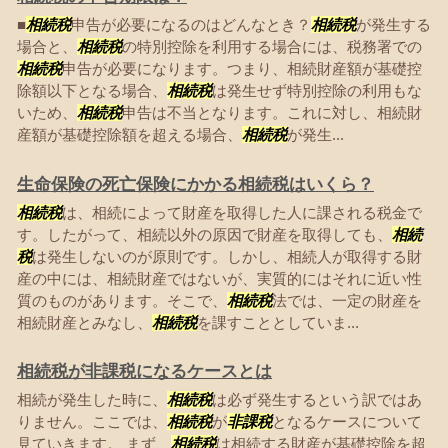
■
相続税
申告が必要になるのはどんなとき？
相続税
が発生する
場合と、
相続税
の特別控除を利用する場合には、税務署での
相続税
申告が必要になります。つまり、相続財産額が基礎控
除額以下となる場合、
相続税
は発生せず特別控除の利用もな
いため、
相続税
申告は不当となります。これに対し、相続財
産額が基礎控除額を超える場合、
相続税
が発生...
生命保険の死亡保険にかかる相続税はいくら？
相続税
は、相続によって財産を取得した人に課される税金で
す。したがって、相続以外の原因で財産を取得しても、
相続
税
は発生しないのが原則です。しかし、相続人が取得する財
産の中には、相続財産ではないが、実質的にはそれに近い性
質のものがあります。そこで、
相続税
法では、一定の財産を
相続財産とみなし、
相続税
を課すこととしていま...
相続税が非課税になるケースとは
相続が発生した時に、
相続税
は必ず発生するという訳ではあ
りません。ここでは、
相続税
が
非課税
となるケースについて
見ていきます。 まず、
相続税
は相続する財産が基礎控除を超