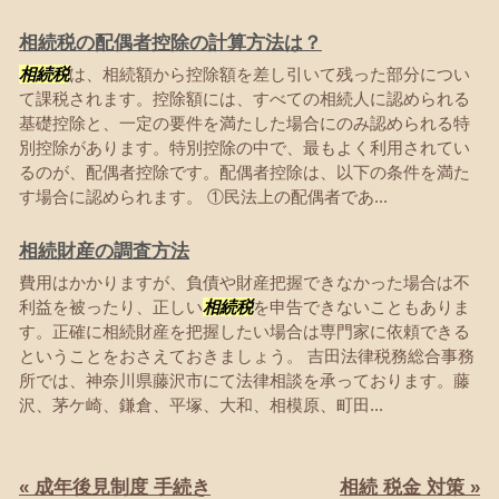
相続税の配偶者控除の計算方法は？
相続税
は、相続額から控除額を差し引いて残った部分につい
て課税されます。控除額には、すべての相続人に認められる
基礎控除と、一定の要件を満たした場合にのみ認められる特
別控除があります。特別控除の中で、最もよく利用されてい
るのが、配偶者控除です。配偶者控除は、以下の条件を満た
す場合に認められます。 ①民法上の配偶者であ...
相続財産の調査方法
費用はかかりますが、負債や財産把握できなかった場合は不
利益を被ったり、正しい
相続税
を申告できないこともありま
す。正確に相続財産を把握したい場合は専門家に依頼できる
ということをおさえておきましょう。 吉田法律税務総合事務
所では、神奈川県藤沢市にて法律相談を承っております。藤
沢、茅ケ崎、鎌倉、平塚、大和、相模原、町田...
« 成年後見制度 手続き
相続 税金 対策 »