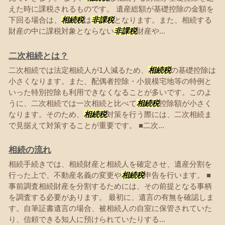
えた時に課税されるものです。 遺産総額が基礎控除の金額を
下回る場合は、
相続税
は
非課税
となります。また、相続する
財産の中に課税対象とならない
非課税
財産や...
二次相続とは？
二次相続では法定相続人が1人減るため、
相続税
の基礎控除は
小さくなります。また、配偶者控除・小規模宅地等の特例と
いった特別控除も利用できなくなることが多いです。このよ
うに、二次相続では一次相続と比べて
相続税
控除額が小さく
なります。そのため、
相続税
対策を行う際には、二次相続ま
で見据えて対策することが重要です。 ■二次...
相続の流れ
相続手続きでは、相続財産と相続人を確定させ、遺産分割を
行った上で、不動産名義の変更や
相続税
申告を行います。 ■
事前調査相続財産を分割するためには、その前提となる事柄
を調査する必要があります。 最初に、遺言の有無を確認しま
す。自筆証書遺言の場合、被相続人の自室に保管されていた
り、信頼できる知人に預けられていたりする...