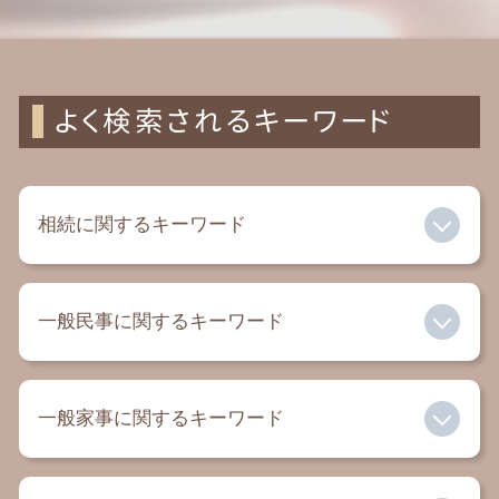
よく検索されるキーワード
相続に関するキーワード
限定承認 とは
一般民事に関するキーワード
遺言 遺留分
相続 孫
遺言書 一人に相続
過払い金 相談
公正遺言 証書
一般家事に関するキーワード
民事 法律事務所
相続放棄 必要書類
借金 弁護士
事業承継とは
家賃滞納 裁判
相続 弁護士
相続放棄 無効