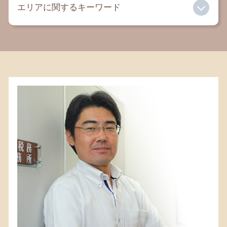
交通事故 慰謝料 弁護士
エリアに関するキーワード
成年後見人 デメリット
相続税 納付方法
自己破産とは
離婚 養育費
相続財産 調査 費用
内容証明 弁護士
親権とは
相続 税額
遺言書 相模原 税理士
セクハラ 慰謝料
離婚 子供 連れ去り
土地 評価 相続
相続 寒川 弁護士
有責配偶者 とは
成年後見人 報酬
相続 寒川 税理士
成年後見人 メリット
遺産分割 調停 流れ
相続税 寒川 税理士
遺言書 法律事務所
遺留分 放棄
相続 平塚 税理士
法定後見 任意後見 違い
遺留分 計算 不動産
相続税 鎌倉 弁護士
離婚 弁護士
相続税 非課税
相続 鎌倉 弁護士
相続 単純承認
相続税 寒川 弁護士
相続税 基礎控除額
相続税 相模原 弁護士
二次相続 とは
相続 町田 税理士
遺言書 茅ヶ崎 税理士
相続 相模原 税理士
遺言書 相模原 弁護士
相続 相模原 弁護士
相続 大和 税理士