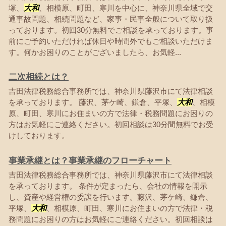
塚、
大和
、相模原、町田、寒川を中心に、神奈川県全域で交
通事故問題、相続問題など、家事・民事全般について取り扱
っております。初回30分無料でご相談を承っております。事
前にご予約いただければ休日や時間外でもご相談いただけま
す。何かお困りのことがございましたら、お気軽...
二次相続とは？
吉田法律税務総合事務所では、神奈川県藤沢市にて法律相談
を承っております。 藤沢、茅ケ崎、鎌倉、平塚、
大和
、相模
原、町田、寒川にお住まいの方で法律・税務問題にお困りの
方はお気軽にご連絡ください。初回相談は30分間無料でお受
けしております。
事業承継とは？事業承継のフローチャート
吉田法律税務総合事務所では、神奈川県藤沢市にて法律相談
を承っております。 条件が定まったら、会社の情報を開示
し、資産や経営権の委譲を行います。藤沢、茅ケ崎、鎌倉、
平塚、
大和
、相模原、町田、寒川にお住まいの方で法律・税
務問題にお困りの方はお気軽にご連絡ください。初回相談は