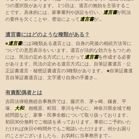
つの選択肢があります。 1つ目は、遺言の無効を主張するこ
とです。具体的には、家事審判や訴訟を行い、
遺言書
が民法
の要件を欠くことや、脅迫によって
遺言書
が...
遺言書にはどのような種類がある？
■
遺言書
には3種類ある遺言とは、自身の死後の相続方法等に
ついての意思表示をいいます。遺言が法的な効力をもつため
には、民法の定める方式にしたがって
遺言書
を作成する必要
があります。民法の定める遺言方式には、自筆証書遺言・公
正証書遺言・秘密証書遺言の3種類があります。 ■自筆証書遺
言自筆証書遺言は、文字通り自身の手書き...
有責配偶者とは
吉田法律税務総合事務所では、藤沢市、茅ヶ崎、鎌倉、平
塚、
大和
、相模原、町田、寒川を中心に、神奈川県全域で相
続問題など、家事・民事全般について取り扱っております。
初回30分無料でご相談を承っております。事前にご予約いた
だければ休日や時間外でもご相談いただけます。何かお困り
のことがございましたら、お気軽に当事務所まで...