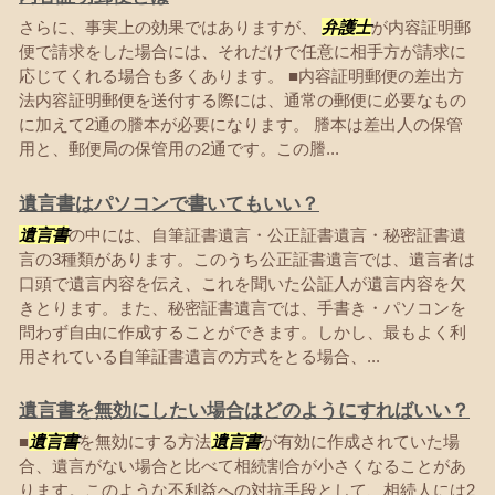
さらに、事実上の効果ではありますが、
弁護士
が内容証明郵
便で請求をした場合には、それだけで任意に相手方が請求に
応じてくれる場合も多くあります。 ■内容証明郵便の差出方
法内容証明郵便を送付する際には、通常の郵便に必要なもの
に加えて2通の謄本が必要になります。 謄本は差出人の保管
用と、郵便局の保管用の2通です。この謄...
遺言書はパソコンで書いてもいい？
遺言書
の中には、自筆証書遺言・公正証書遺言・秘密証書遺
言の3種類があります。このうち公正証書遺言では、遺言者は
口頭で遺言内容を伝え、これを聞いた公証人が遺言内容を欠
きとります。また、秘密証書遺言では、手書き・パソコンを
問わず自由に作成することができます。しかし、最もよく利
用されている自筆証書遺言の方式をとる場合、...
遺言書を無効にしたい場合はどのようにすればいい？
■
遺言書
を無効にする方法
遺言書
が有効に作成されていた場
合、遺言がない場合と比べて相続割合が小さくなることがあ
ります。このような不利益への対抗手段として、相続人には2