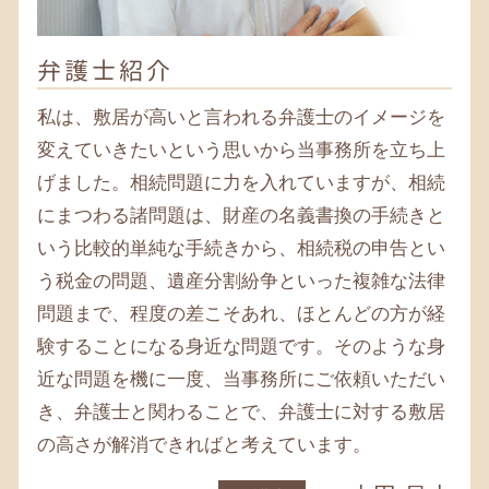
遺言書 寒川 弁護士
相続税 藤沢市 弁護士
遺言書 平塚 弁護士
弁護士紹介
相続税 平塚 弁護士
相続税 相模原 税理士
私は、敷居が高いと言われる弁護士のイメージを
変えていきたいという思いから当事務所を立ち上
げました。相続問題に力を入れていますが、相続
にまつわる諸問題は、財産の名義書換の手続きと
いう比較的単純な手続きから、相続税の申告とい
う税金の問題、遺産分割紛争といった複雑な法律
問題まで、程度の差こそあれ、ほとんどの方が経
験することになる身近な問題です。そのような身
近な問題を機に一度、当事務所にご依頼いただい
き、弁護士と関わることで、弁護士に対する敷居
の高さが解消できればと考えています。