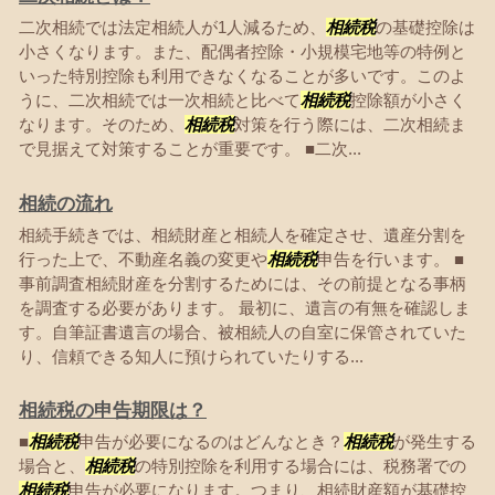
二次相続では法定相続人が1人減るため、
相続税
の基礎控除は
小さくなります。また、配偶者控除・小規模宅地等の特例と
いった特別控除も利用できなくなることが多いです。このよ
うに、二次相続では一次相続と比べて
相続税
控除額が小さく
なります。そのため、
相続税
対策を行う際には、二次相続ま
で見据えて対策することが重要です。 ■二次...
相続の流れ
相続手続きでは、相続財産と相続人を確定させ、遺産分割を
行った上で、不動産名義の変更や
相続税
申告を行います。 ■
事前調査相続財産を分割するためには、その前提となる事柄
を調査する必要があります。 最初に、遺言の有無を確認しま
す。自筆証書遺言の場合、被相続人の自室に保管されていた
り、信頼できる知人に預けられていたりする...
相続税の申告期限は？
■
相続税
申告が必要になるのはどんなとき？
相続税
が発生する
場合と、
相続税
の特別控除を利用する場合には、税務署での
相続税
申告が必要になります。つまり、相続財産額が基礎控