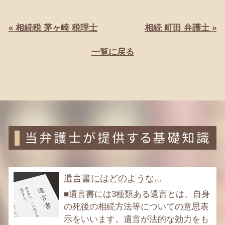
« 相続税 茅ヶ崎 税理士
相続 町田 弁護士 »
一覧に戻る
当弁護士が提供する基礎知識
遺言書にはどのような...
■遺言書には3種類ある遺言とは、自身
の死後の相続方法等についての意思表
示をいいます。遺言が法的な効力をも