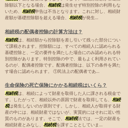
除額以下となる場合、
相続税
は発生せず特別控除の利用もな
いため、
相続税
申告は不当となります。これに対し、相続財
産額が基礎控除額を超える場合、
相続税
が発生...
相続税の配偶者控除の計算方法は？
相続税
は、相続額から控除額を差し引いて残った部分につい
て課税されます。控除額には、すべての相続人に認められる
基礎控除と、一定の要件を満たした場合にのみ認められる特
別控除があります。特別控除の中で、最もよく利用されてい
るのが、配偶者控除です。配偶者控除は、以下の条件を満た
す場合に認められます。 ①民法上の配偶者であ...
生命保険の死亡保険にかかる相続税はいくら？
相続税
は、相続によって財産を取得した人に課される税金で
す。したがって、相続以外の原因で財産を取得しても、
相続
税
は発生しないのが原則です。しかし、相続人が取得する財
産の中には、相続財産ではないが、実質的にはそれに近い性
質のものがあります。そこで、
相続税
法では、一定の財産を
相続財産とみなし、
相続税
を課すこととしていま...