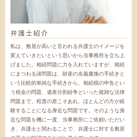
遺言書 大和 税理士
相続 茅ヶ崎 弁護士
相続税 町田 弁護士
相続税 寒川 税理士
相続税 鎌倉 税理士
弁護士紹介
遺言書 大和 弁護士
相続税 藤沢市 弁護士
私は、敷居が高いと言われる弁護士のイメージを
変えていきたいという思いから当事務所を立ち上
げました。相続問題に力を入れていますが、相続
にまつわる諸問題は、財産の名義書換の手続きと
いう比較的単純な手続きから、相続税の申告とい
う税金の問題、遺産分割紛争といった複雑な法律
問題まで、程度の差こそあれ、ほとんどの方が経
験することになる身近な問題です。そのような身
近な問題を機に一度、当事務所にご依頼いただい
き、弁護士と関わることで、弁護士に対する敷居