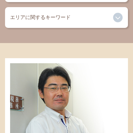
相続 流れ
内容証明 弁護士
離婚 弁護士
生命保険 相続税
過払い金 相談
エリアに関するキーワード
有責配偶者 とは
遺言書 相続
セクハラ 慰謝料
成年後見人 デメリット
相続 税額
自己破産とは
遺言書 法律事務所
土地 相続税
遺言書 茅ヶ崎 税理士
交通事故 慰謝料 弁護士
成年後見人 メリット
公正証書 遺言 効力
相続 町田 弁護士
離婚 子供 連れ去り
独身 相続
相続税 大和 弁護士
相続 弁護士
土地 評価 相続
遺言書 平塚 弁護士
離婚 養育費
生命保険 相続
相続税 大和 税理士
法定後見 任意後見 違い
相続放棄 代襲相続
遺言書 町田 弁護士
親権とは
相続税 配偶者控除
相続税 茅ヶ崎 弁護士
成年後見人 報酬
相続 相模原 税理士
法定相続人 放棄
相続 藤沢市 税理士
相続 税金 対策
相続 町田 税理士
相続税 鎌倉 弁護士
相続 鎌倉 弁護士
相続税 寒川 弁護士