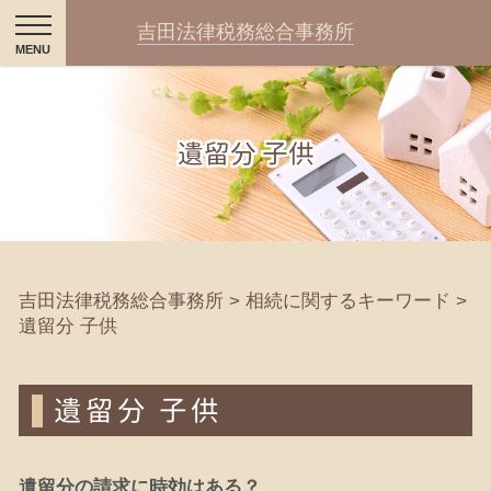
吉田法律税務総合事務所
遺留分 子供
吉田法律税務総合事務所
>
相続に関するキーワード
>
遺留分 子供
遺留分 子供
遺留分の請求に時効はある？