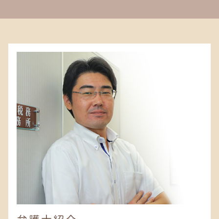
親権とは
遺言執行者 権限
遺言書 鎌倉 弁護士
借金 弁護士
成年後見人 メリット
相続税 配偶者控除
相続税 藤沢市 税理士
離婚 弁護士
相続放棄 代襲相続
相続税 藤沢市 弁護士
離婚 子供 連れ去り
遺留分 侵害額請求権
遺言書 町田 弁護士
相続 弁護士
相続財産 調査 費用
相続 平塚 税理士
離婚 養育費
事業承継
遺言書 茅ヶ崎 税理士
遺言書 法律事務所
相続税 申告書 添付書類
相続税 平塚 税理士
遺言書 種類
相続 相模原 税理士
相続人 兄弟 不公平
相続税 茅ヶ崎 税理士
土地 相続税
相続 相模原 弁護士
相続税 相模原 税理士
相続 藤沢市 弁護士
相続 平塚 弁護士
相続税 平塚 弁護士
遺言書 町田 税理士
相続税 相模原 弁護士
相続税 茅ヶ崎 弁護士
遺言書 平塚 弁護士