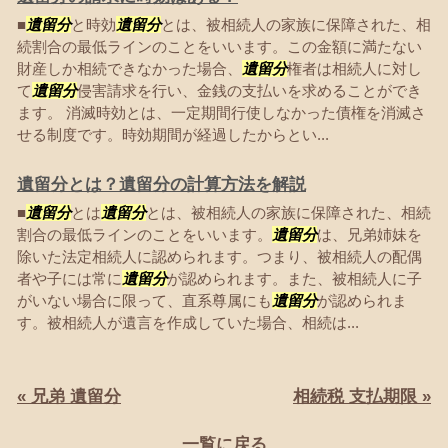
■
遺留分
と時効
遺留分
とは、被相続人の家族に保障された、相
続割合の最低ラインのことをいいます。この金額に満たない
財産しか相続できなかった場合、
遺留分
権者は相続人に対し
て
遺留分
侵害請求を行い、金銭の支払いを求めることができ
ます。 消滅時効とは、一定期間行使しなかった債権を消滅さ
せる制度です。時効期間が経過したからとい...
遺留分とは？遺留分の計算方法を解説
■
遺留分
とは
遺留分
とは、被相続人の家族に保障された、相続
割合の最低ラインのことをいいます。
遺留分
は、兄弟姉妹を
除いた法定相続人に認められます。つまり、被相続人の配偶
者や子には常に
遺留分
が認められます。また、被相続人に子
がいない場合に限って、直系尊属にも
遺留分
が認められま
す。被相続人が遺言を作成していた場合、相続は...
« 兄弟 遺留分
相続税 支払期限 »
一覧に戻る