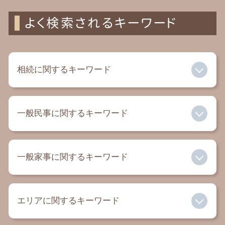
よく検索されるキーワード
相続に関するキーワード
相続放棄 申述書 書き方
一般民事に関するキーワード
相続放棄 必要 書類
遺留分 相続
相続財産管理人 権限
家賃滞納 裁判
遺留分 割合
一般家事に関するキーワード
内容証明 弁護士
不動産 相続税
自己破産とは
相続 税金 対策
交通事故 慰謝料 弁護士
有責配偶者 とは
遺言書 一人に相続
セクハラ 慰謝料
エリアに関するキーワード
成年後見人 デメリット
相続 孫
民事 法律事務所
法定後見 任意後見 違い
相続放棄 期限
過払い金 相談