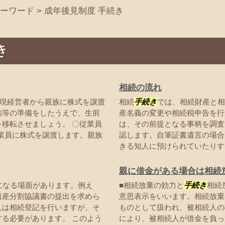
ーワード
>
成年後見制度 手続き
き
相続の流れ
現経営者から親族に株式を譲渡
相続
手続き
では、相続財産と相
知等の準備をしたうえで、生前
産名義の変更や相続税申告を行
移転させましょう。 〇従業員
は、その前提となる事柄を調査
業員に株式を譲渡します。親族
認します。自筆証書遺言の場合
きる知人に預けられていたりする.
親に借金がある場合は相続
になる場面があります。例え
■相続放棄の効力と
手続き
相続
遺産分割協議書の提出を求めら
意思表示をいいます。相続放棄
人は相続登記を行いますが、そ
ものとして扱われ、被相続人の
る必要があります。 このよう
により、被相続人が借金を負っ