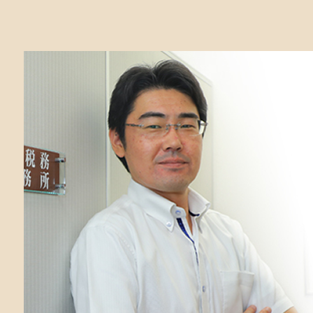
相続税 相模原 税理士
遺言 無効
相続税 鎌倉 税理士
成年後見制度 ひどい
相続 鎌倉 税理士
土地 相続放棄 手続き
相続税 町田 税理士
法定相続人 放棄
相続税 茅ヶ崎 弁護士
相続放棄 無効
相続税 茅ヶ崎 税理士
遺産分割 調停 流れ
遺言書 寒川 弁護士
特別受益 遺留分
相続 平塚 弁護士
兄弟 遺留分
相続 町田 弁護士
遺産分割協議書 提出先
遺言書 平塚 税理士
限定承認 とは
遺言書 町田 税理士
死亡保険金 相続税
相続税 平塚 弁護士
遺贈 相続税
相続 鎌倉 弁護士
相続放棄 代襲相続
遺言書 町田 弁護士
遺言書 鎌倉 弁護士
相続税 大和 税理士
遺言書 平塚 弁護士