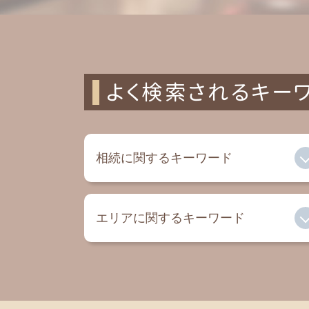
よく検索されるキー
相続に関するキーワード
遺留分 放棄
エリアに関するキーワード
遺言書 相続
遺留分 子供
相続税 配偶者控除
相続 相模原 税理士
相続 税額
遺言書 大和 弁護士
独身 相続
相続 寒川 税理士
持株会社 事業承継