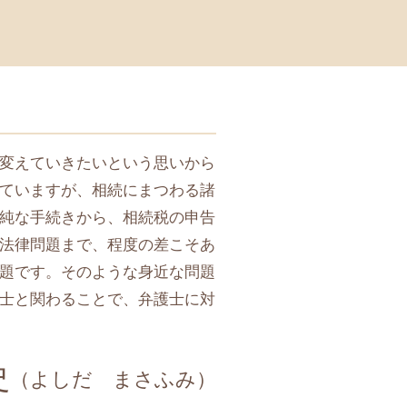
成年後見人 メリット
離婚 子供 連れ去り
法定後見 任意後見 違い
変えていきたいという思いから
ていますが、相続にまつわる諸
純な手続きから、相続税の申告
法律問題まで、程度の差こそあ
題です。そのような身近な問題
士と関わることで、弁護士に対
史
（よしだ まさふみ）