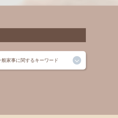
一般家事に関するキーワード
離婚 弁護士
相続 弁護士
親権とは
有責配偶者 とは
成年後見人 デメリット
離婚 養育費
遺言書 法律事務所