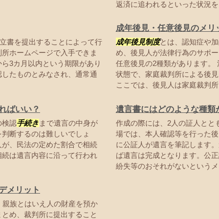
返済に追われるといった状況を回
成年後見・任意後見のメリ
立書を提出することによって行
成年後見制度
とは、認知症や加
判所ホームページで入手できま
め、後見人が法律行為のサポー
ら3カ月以内という期限があり
任意後見の2種類があります。
認したものとみなされ、通常通
状態で、家庭裁判所による後見
ここでは、後見人は家庭裁判所に
ればいい？
遺言書にはどのような種類
の検認
手続き
まで遺言の中身が
作成の際には、2人の証人とと
を判断するのは難しいでしょ
場では、本人確認等を行った後
人が、民法の定めた割合で相続
に公証人が遺言を筆記します。
相続は遺言内容に沿って行われ
ば遺言は完成となります。公正
紛失等のおそれがないというメリ
デメリット
。親族とはいえ人の財産を預か
まとめ、裁判所に提出すること