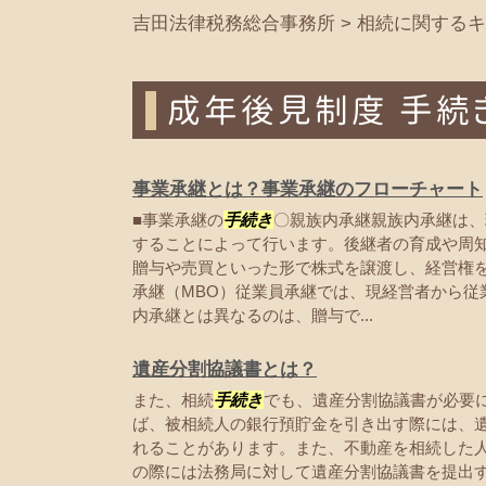
吉田法律税務総合事務所
>
相続に関するキ
成年後見制度 手続
事業承継とは？事業承継のフローチャート
■事業承継の
手続き
〇親族内承継親族内承継は、
することによって行います。後継者の育成や周
贈与や売買といった形で株式を譲渡し、経営権を
承継（MBO）従業員承継では、現経営者から従
内承継とは異なるのは、贈与で...
遺産分割協議書とは？
また、相続
手続き
でも、遺産分割協議書が必要
ば、被相続人の銀行預貯金を引き出す際には、
れることがあります。また、不動産を相続した
の際には法務局に対して遺産分割協議書を提出す