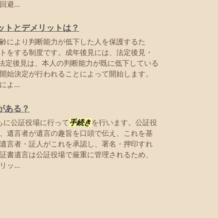
避...
ットとデメリットは？
齢により判断能力が低下した人を保護するた
トをする制度です。成年後見には、法定後見・
 法定後見は、本人の判断能力が既に低下している
開始決定が行われることによって開始します。
よ...
がある？
もに公証役場に行って
手続き
を行います。公証役
、遺言者が遺言の趣旨を口頭で伝え、これを基
遺言者・証人がこれを承認し、署名・押印すれ
証書遺言は公証役場で厳重に管理されるため、
ッ...