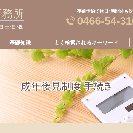
事務所
事前予約で休日･時間外も
0466-54-31
休日 土･日･祝
基礎知識
よく検索されるキーワード
成年後見制度 手続き