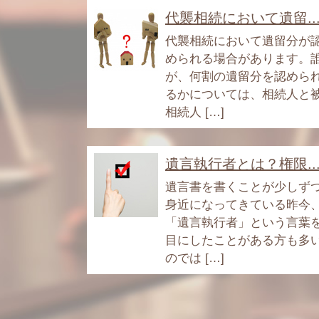
代襲相続において遺留..
代襲相続において遺留分が
められる場合があります。
が、何割の遺留分を認めら
るかについては、相続人と
相続人 […]
遺言執行者とは？権限..
遺言書を書くことが少しず
身近になってきている昨今
「遺言執行者」という言葉
目にしたことがある方も多
のでは […]