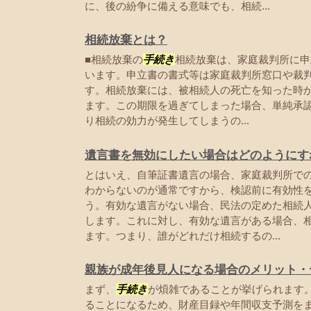
に、後の紛争に備える意味でも、相続...
相続放棄とは？
■相続放棄の
手続き
相続放棄は、家庭裁判所に申
います。申立書の書式等は家庭裁判所窓口や裁
す。相続放棄には、被相続人の死亡を知った時か
ます。この期限を過ぎてしまった場合、単純承
り相続の効力が発生してしまうの...
遺言書を無効にしたい場合はどのようにす
とはいえ、自筆証書遺言の場合、家庭裁判所で
わからないのが通常ですから、検認前に有効性
う。有効な遺言がない場合、民法の定めた相続
します。これに対し、有効な遺言がある場合、
ます。つまり、誰がどれだけ相続するの...
親族が成年後見人になる場合のメリット・
まず、
手続き
が煩雑であることが挙げられます
ることになるため、財産目録や年間収支予測を