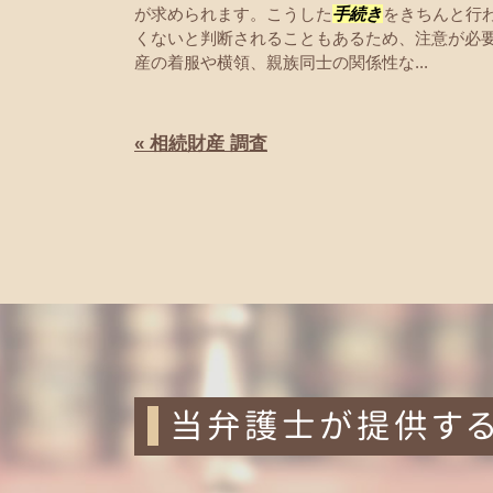
が求められます。こうした
手続き
をきちんと行
くないと判断されることもあるため、注意が必
産の着服や横領、親族同士の関係性な...
« 相続財産 調査
当弁護士が提供す