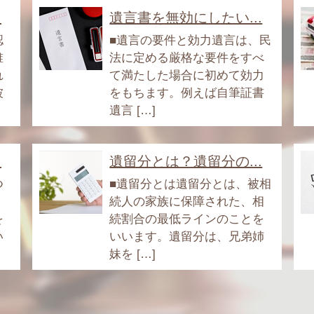
.
遺言書を無効にしたい...
認
■遺言の要件と効力遺言は、民
誰
法に定める厳格な要件をすべ
れ
て満たした場合に初めて効力
被
をもちます。例えば自筆証書
遺言 […]
.
遺留分とは？遺留分の...
つ
■遺留分とは遺留分とは、被相
、
続人の家族に保障された、相
を
続割合の最低ラインのことを
い
いいます。遺留分は、兄弟姉
妹を […]