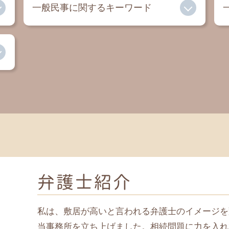
一般民事に関するキーワード
家賃滞納 裁判
過払い金 相談
内容証明 弁護士
交通事故 慰謝料 弁護士
セクハラ 慰謝料
借金 弁護士
民事 法律事務所
自己破産とは
弁護士紹介
私は、敷居が高いと言われる弁護士のイメージを
当事務所を立ち上げました。相続問題に力を入れ