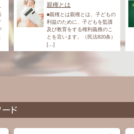
.
親権とは
必
■親権とは親権とは、子どもの
す
利益のために、子どもを監護
が
及び教育をする権利義務のこ
ま
とを言います。（民法820条）
[…]
ワード