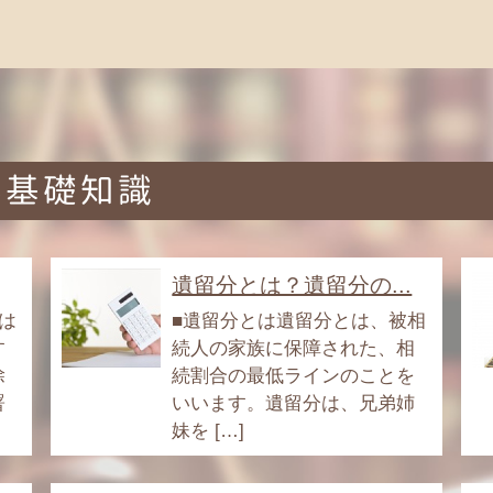
る基礎知識
遺留分とは？遺留分の...
は
■遺留分とは遺留分とは、被相
す
続人の家族に保障された、相
除
続割合の最低ラインのことを
署
いいます。遺留分は、兄弟姉
妹を […]