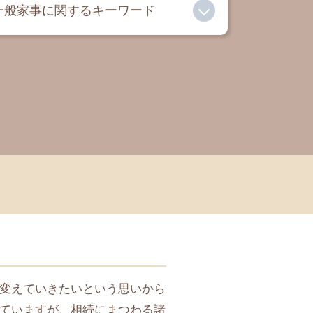
一般家事に関するキーワード
離婚 養育費
遺言書 法律事務所
成年後見人 デメリット
法定後見 任意後見 違い
有責配偶者 とは
親権とは
相続 弁護士
成年後見人 メリット
離婚 子供 連れ去り
離婚 弁護士
変えていきたいという思いから
ていますが、相続にまつわる諸