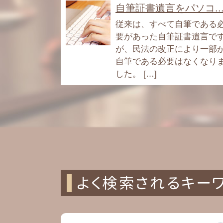
自筆証書遺言をパソコ..
従来は、すべて自筆である
要があった自筆証書遺言で
が、民法の改正により一部
自筆である必要はなくなり
した。 […]
よく検索されるキー