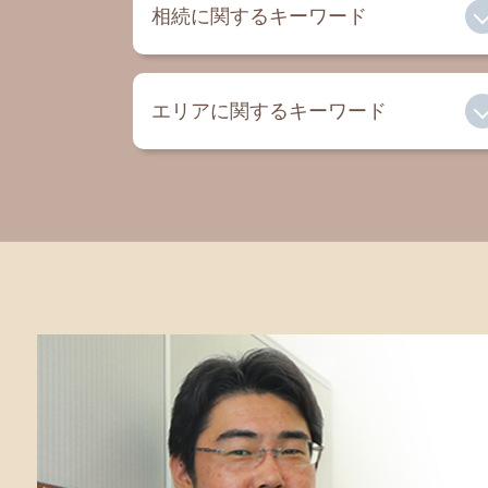
相続に関するキーワード
自筆証書遺言 パソコン
エリアに関するキーワード
兄弟 遺留分
土地 評価 相続
遺留分 相続
遺言書 平塚 弁護士
公正遺言 証書
相続 鎌倉 税理士
遺言書 種類
遺言書 寒川 弁護士
相続 再婚
相続 町田 税理士
遺留分 割合
遺言書 藤沢市 税理士
相続放棄 家庭裁判所
遺言書 大和 税理士
事業承継
相続税 茅ヶ崎 税理士
相続放棄 申述書 書き方
遺言書 町田 弁護士
相続人 兄弟 不公平
相続税 町田 弁護士
寄与分 相続人以外
相続 寒川 弁護士
成年後見制度 手続き
相続 大和 税理士
相続 税金 対策
相続税 鎌倉 弁護士