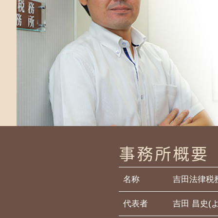
遺留分 侵害額請求権
相続 大和 弁護士
遺留分 放棄
遺言書 平塚 税理士
相続 基礎控除
遺言書 相模原 弁護士
限定承認 手続き
相続税 町田 税理士
相続放棄 保険金
相続 茅ヶ崎 弁護士
相続税 鎌倉 税理士
遺言書 町田 税理士
遺言書 茅ヶ崎 弁護士
事務所概要
名称
吉田法律税
代表者
吉田 昌史(