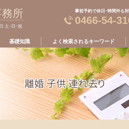
事務所
事前予約で休日･時間外も
0466-54-31
休日 土･日･祝
基礎知識
よく検索されるキーワード
離婚 子供 連れ去り