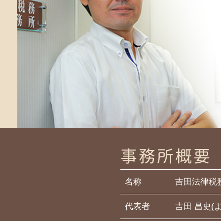
相続放棄 生前
遺言書 平塚 弁護士
相続財産管理人 権限
相続税 藤沢市 弁護士
寄与分 相続人以外
相続 町田 税理士
相続放棄 期限
相続 茅ヶ崎 税理士
相続 税額
相続税 寒川 弁護士
相続 寒川 税理士
相続税 鎌倉 税理士
相続税 茅ヶ崎 弁護士
事務所概要
名称
吉田法律税
代表者
吉田 昌史(