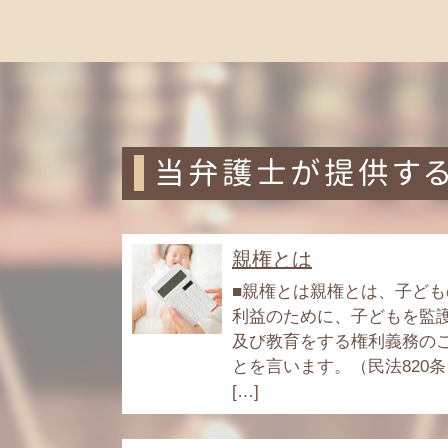
当弁護士が提供す
親権とは
■親権とは親権とは、子ども
利益のために、子どもを監
及び教育をする権利義務の
とを言います。（民法820条
[…]