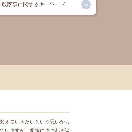
一般家事に関するキーワード
成年後見人 メリット
離婚 養育費
離婚 弁護士
相続 弁護士
離婚 子供 連れ去り
遺言書 法律事務所
成年後見人 デメリット
法定後見 任意後見 違い
有責配偶者 とは
親権とは
変えていきたいという思いから
ていますが、相続にまつわる諸