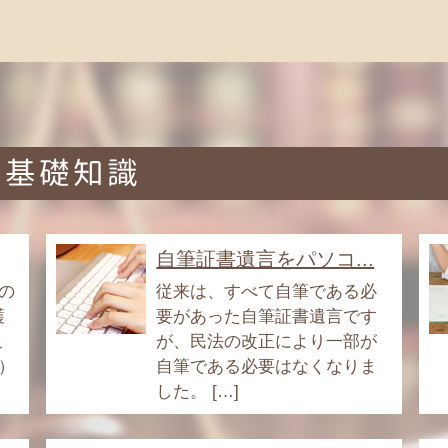
る基礎知識
自筆証書遺言をパソコ...
の
従来は、すべて自筆である必
護
要があった自筆証書遺言です
こ
が、民法の改正により一部が
）
自筆である必要はなくなりま
した。 […]