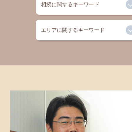
相続に関するキーワード
相続人 兄弟 不公平
エリアに関するキーワード
土地 相続税
遺言 無効
相続放棄 とは
相続税 相模原 税理士
兄弟 遺留分
相続 藤沢市 弁護士
遺言 遺留分
相続 町田 弁護士
遺言書 種類
相続税 茅ヶ崎 税理士
相続税 割合
相続 鎌倉 税理士
事業承継
相続税 町田 税理士
相続放棄 無効
遺言書 相模原 弁護士
法定相続分 遺留分
相続 相模原 弁護士
家族信託 メリット
遺言書 藤沢市 弁護士
相続 孫
相続 茅ヶ崎 弁護士
公正遺言 証書
相続税 藤沢市 税理士
遺留分 相続
遺言書 寒川 弁護士