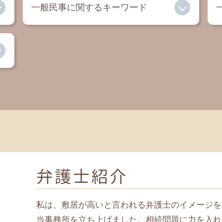
一般民事に関するキーワード
過払い金 相談
交通事故 慰謝料 弁護士
セクハラ 慰謝料
民事 法律事務所
家賃滞納 裁判
自己破産とは
借金 弁護士
内容証明 弁護士
弁護士紹介
私は、敷居が高いと言われる弁護士のイメージを
当事務所を立ち上げました。相続問題に力を入れ