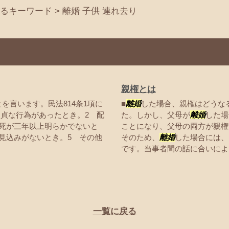
るキーワード
>
離婚 子供 連れ去り
親権とは
を言います。民法814条1項に
■
離婚
した場合、親権はどうな
不貞な行為があったとき。2 配
た。しかし、父母が
離婚
した場
死が三年以上明らかでないと
ことになり、父母の両方が親権
見込みがないとき。5 その他
そのため、
離婚
した場合には、
です。当事者間の話に合いによ..
一覧に戻る