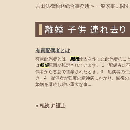
吉田法律税務総合事務所
>
一般家事に関す
離婚 子供 連れ去り
有責配偶者とは
有責配偶者とは、
離婚
原因を作った配偶者のこと
は
離婚
原因が規定されています。 1 配偶者に
偶者から悪意で遺棄されたとき。3 配偶者の生
き。4 配偶者が強度の精神病にかかり、回復の
婚姻を継続し難い重大な事...
« 相続 弁護士