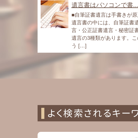
遺言書はパソコンで書..
■自筆証書遺言は手書きが原
遺言書の中には、自筆証書
言・公正証書遺言・秘密証
遺言の3種類があります。こ
う […]
よく検索されるキー