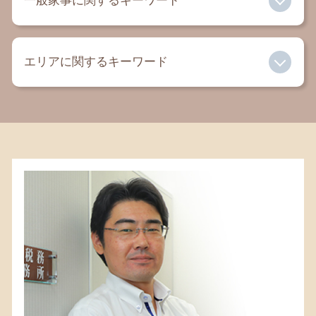
一般家事に関するキーワード
家賃滞納 裁判
相続放棄 生前
借金 弁護士
積極財産 消極財産
交通事故 慰謝料 弁護士
相続 弁護士
寄与分 相続人以外
内容証明 弁護士
エリアに関するキーワード
離婚 養育費
公正証書遺言 遺留分
過払い金 相談
離婚 弁護士
相続放棄 必要書類
セクハラ 慰謝料
離婚 子供 連れ去り
相続放棄 期限
相続 藤沢市 税理士
自己破産とは
遺言書 法律事務所
相続 税額
相続 大和 税理士
成年後見人 デメリット
相続 流れ
相続 相模原 税理士
成年後見人 メリット
相続財産 調査 費用
相続税 平塚 弁護士
親権とは
相続税 基礎控除額
相続 鎌倉 税理士
法定後見 任意後見 違い
相続放棄 保険金
相続税 町田 弁護士
有責配偶者 とは
相続税 申告期限
相続税 大和 税理士
代償分割 相続税
遺言書 町田 弁護士
遺留分 侵害額請求権
遺言書 相模原 税理士
成年後見人 親族
相続税 寒川 弁護士
相続 町田 弁護士
相続 藤沢市 弁護士