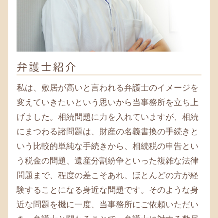
相続 寒川 税理士
遺言書 相模原 弁護士
相続税 相模原 弁護士
遺言書 茅ヶ崎 税理士
遺言書 藤沢市 弁護士
相続税 茅ヶ崎 弁護士
弁護士紹介
遺言書 平塚 税理士
相続税 大和 弁護士
私は、敷居が高いと言われる弁護士のイメージを
変えていきたいという思いから当事務所を立ち上
げました。相続問題に力を入れていますが、相続
にまつわる諸問題は、財産の名義書換の手続きと
いう比較的単純な手続きから、相続税の申告とい
う税金の問題、遺産分割紛争といった複雑な法律
問題まで、程度の差こそあれ、ほとんどの方が経
験することになる身近な問題です。そのような身
近な問題を機に一度、当事務所にご依頼いただい